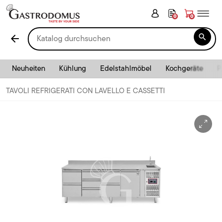
0
0

arrow_back
Neuheiten
Kühlung
Edelstahlmöbel
Kochgeräte
P
TAVOLI REFRIGERATI CON LAVELLO E CASSETTI