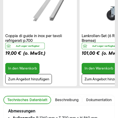
Coppia di guide in inox per tavoli
Lenkrollen-Set (6 Rol
refrigerati p.700
Bremse)
19,00 €
(o. MwSt.)
101,00 €
(o. MwS
In den Warenkorb
In den Warenkorb
Zum Angebot hinzufügen
Zum Angebot hinzu
Technisches Datenblatt
Beschreibung
Dokumentation
Abmessungen
Außenmaße