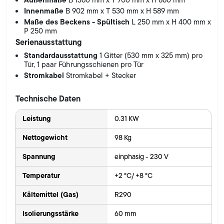
B 1360 mm x T 700 mm x H 860 mm
Innenmaße
B 902 mm x T 530 mm x H 589 mm
Maße des Beckens - Spültisch
L 250 mm x H 400 mm x
P 250 mm
Serienausstattung
Standardausstattung
1 Gitter (530 mm x 325 mm) pro
Tür, 1 paar Führungsschienen pro Tür
Stromkabel
Stromkabel + Stecker
Technische Daten
Leistung
0.31 KW
Nettogewicht
98 Kg
Spannung
einphasig - 230 V
Temperatur
+2 °C/ +8 °C
Kältemittel (Gas)
R290
Isolierungsstärke
60 mm