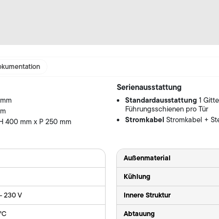
kumentation
Serienausstattung
Standardausstattung
0 mm
1 Gitt
Führungsschienen pro Tür
mm
Stromkabel
Stromkabel + St
 H 400 mm x P 250 mm
Außenmaterial
Kühlung
Innere Struktur
 - 230 V
Abtauung
 °C