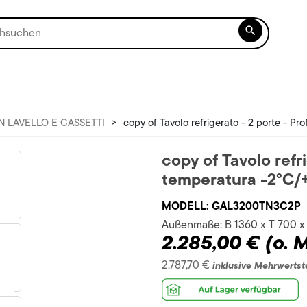

N LAVELLO E CASSETTI
>
copy of Tavolo refrigerato - 2 porte - Pr
copy of Tavolo refri
temperatura -2°C/
MODELL:
GAL3200TN3C2P
Außenmaße:
B 1360 x T 700 
2.285,00 €
(o. 
2.787,70 €
inklusive Mehrwertst