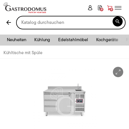
0
0

arrow_back
Neuheiten
Kühlung
Edelstahlmöbel
Kochgeräte
P
Kühltische mit Spüle