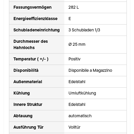
Fassungsvermögen
282 L
Energieeffizienzklasse
E
Schubladeneinrichtung
3 Schubladen 1/3
Durchmesser des
Ø 25 mm
Hahnlochs
Temperatur ( +/- )
Positiv
Disponibilità
Disponibile a Magazzino
Außenmaterial
Edelstahl
Kühlung
Umluftkühlung
Innere Struktur
Edelstahl
Abtauung
automatisch
Ausführung Tür
Volltür