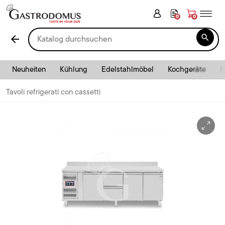
0
0

arrow_back
Neuheiten
Kühlung
Edelstahlmöbel
Kochgeräte
P
Tavoli refrigerati con cassetti