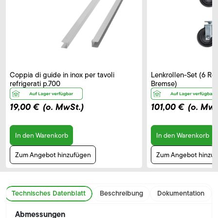
Coppia di guide in inox per tavoli
Lenkrollen-Set (6 Rol
refrigerati p.700
Bremse)
19,00 €
(o. MwSt.)
101,00 €
(o. MwS
In den Warenkorb
In den Warenkorb
Zum Angebot hinzufügen
Zum Angebot hinzu
Technisches Datenblatt
Beschreibung
Dokumentation
Abmessungen