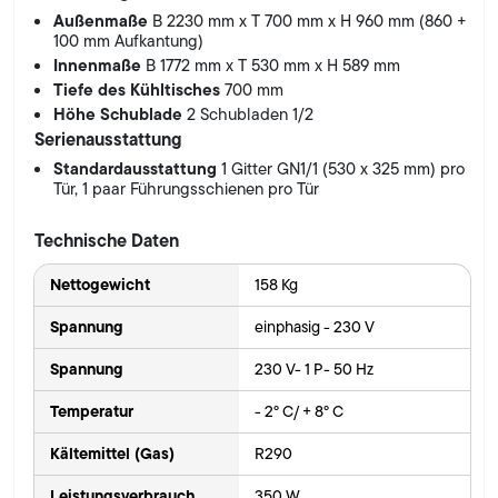
Außenmaße
B 2230 mm x T 700 mm x H 960 mm (860 +
100 mm Aufkantung)
Innenmaße
B 1772 mm x T 530 mm x H 589 mm
Tiefe des Kühltisches
700 mm
Höhe Schublade
2 Schubladen 1/2
Serienausstattung
Standardausstattung
1 Gitter GN1/1 (530 x 325 mm) pro
Tür, 1 paar Führungsschienen pro Tür
Technische Daten
Nettogewicht
158 Kg
Spannung
einphasig - 230 V
Spannung
230 V- 1 P- 50 Hz
Temperatur
- 2° C/ + 8° C
Kältemittel (Gas)
R290
Leistungsverbrauch
350 W