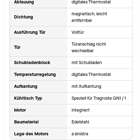
Abtauung
digitales Thermostat
magnetisch, leicht
Dichtung
entfernbar
Ausführung Tür
Volltür
Türanschlag nicht
Tür
wechselbar
Schubladenblock
mit Schubladen
Temperaturregelung
digitales Thermostat
Aufkantung
mit Aufkantung
Kühltisch Typ
Speziell für Tragroste GN1 / 1
Motor
integriert
Baumaterial
Edelstahl
Lage des Motors
a sinistra