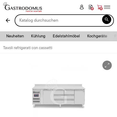
0
0

arrow_back
Neuheiten
Kühlung
Edelstahlmöbel
Kochgeräte
P
Tavoli refrigerati con cassetti