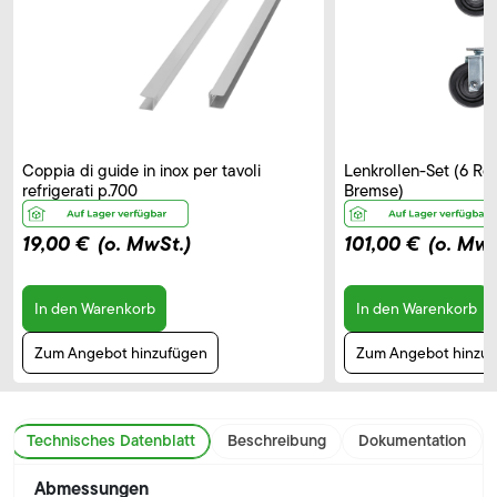
Coppia di guide in inox per tavoli
Lenkrollen-Set (6 Rol
refrigerati p.700
Bremse)
19,00 €
(o. MwSt.)
101,00 €
(o. MwS
In den Warenkorb
In den Warenkorb
Zum Angebot hinzufügen
Zum Angebot hinzu
Technisches Datenblatt
Beschreibung
Dokumentation
Abmessungen