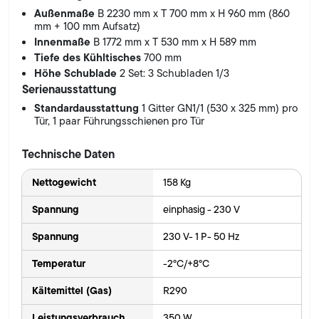
Außenmaße
B 2230 mm x T 700 mm x H 960 mm (860
mm + 100 mm Aufsatz)
Innenmaße
B 1772 mm x T 530 mm x H 589 mm
Tiefe des Kühltisches
700 mm
Höhe Schublade
2 Set: 3 Schubladen 1/3
Serienausstattung
Standardausstattung
1 Gitter GN1/1 (530 x 325 mm) pro
Tür, 1 paar Führungsschienen pro Tür
Technische Daten
Nettogewicht
158 Kg
Spannung
einphasig - 230 V
Spannung
230 V- 1 P- 50 Hz
Temperatur
-2°C/+8°C
Kältemittel (Gas)
R290
Leistungsverbrauch
350 W