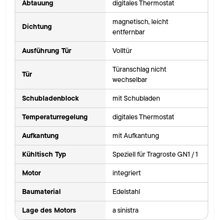
Abtauung
digitales Thermostat
magnetisch, leicht
Dichtung
entfernbar
Ausführung Tür
Volltür
Türanschlag nicht
Tür
wechselbar
Schubladenblock
mit Schubladen
Temperaturregelung
digitales Thermostat
Aufkantung
mit Aufkantung
Kühltisch Typ
Speziell für Tragroste GN1 / 1
Motor
integriert
Baumaterial
Edelstahl
Lage des Motors
a sinistra