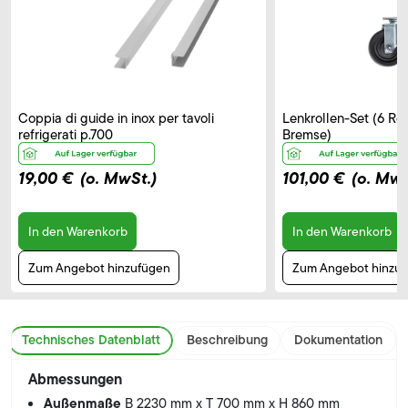
Coppia di guide in inox per tavoli
Lenkrollen-Set (6 Rol
refrigerati p.700
Bremse)
19,00 €
(o. MwSt.)
101,00 €
(o. MwS
In den Warenkorb
In den Warenkorb
Zum Angebot hinzufügen
Zum Angebot hinzu
Technisches Datenblatt
Beschreibung
Dokumentation
Abmessungen
Außenmaße
B 2230 mm x T 700 mm x H 860 mm