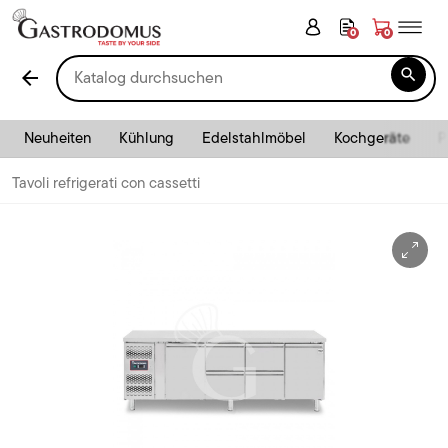
0
0

arrow_back
Neuheiten
Kühlung
Edelstahlmöbel
Kochgeräte
P
Tavoli refrigerati con cassetti