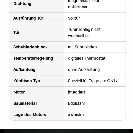
magnetisch, leicht
Dichtung
entfernbar
Ausführung Tür
Volltür
Türanschlag nicht
Tür
wechselbar
Schubladenblock
mit Schubladen
Temperaturregelung
digitales Thermostat
Aufkantung
ohne Aufkantung
Kühltisch Typ
Speziell für Tragroste GN1 / 1
Motor
integriert
Baumaterial
Edelstahl
Lage des Motors
a sinistra