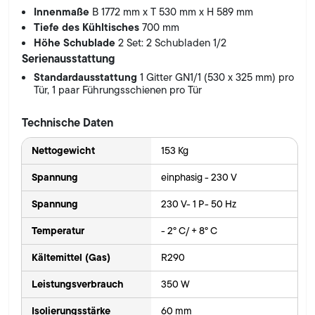
Innenmaße
B 1772 mm x T 530 mm x H 589 mm
Tiefe des Kühltisches
700 mm
Höhe Schublade
2 Set: 2 Schubladen 1/2
Serienausstattung
Standardausstattung
1 Gitter GN1/1 (530 x 325 mm) pro
Tür, 1 paar Führungsschienen pro Tür
Technische Daten
Nettogewicht
153 Kg
Spannung
einphasig - 230 V
Spannung
230 V- 1 P- 50 Hz
Temperatur
- 2° C/ + 8° C
Kältemittel (Gas)
R290
Leistungsverbrauch
350 W
Isolierungsstärke
60 mm