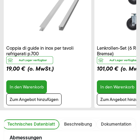
Coppia di guide in inox per tavoli
Lenkrollen-Set (6 Rol
refrigerati p.700
Bremse)
19,00 €
(o. MwSt.)
101,00 €
(o. MwS
In den Warenkorb
In den Warenkorb
Zum Angebot hinzufügen
Zum Angebot hinzu
Technisches Datenblatt
Beschreibung
Dokumentation
Abmessungen