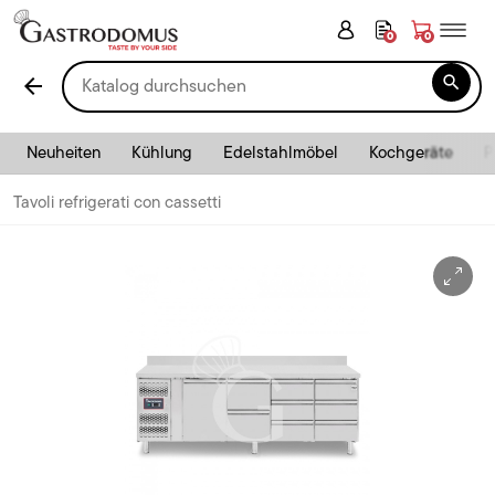
0
0

arrow_back
Neuheiten
Kühlung
Edelstahlmöbel
Kochgeräte
P
Tavoli refrigerati con cassetti