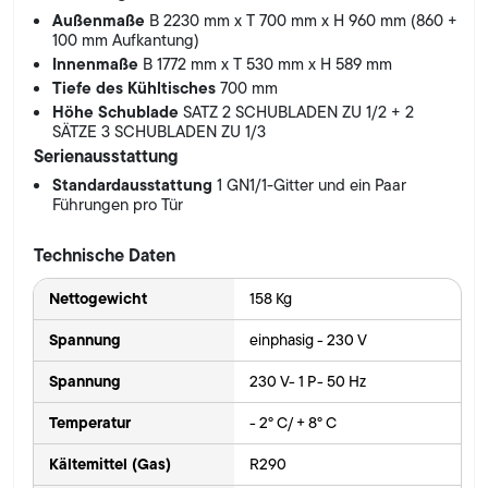
Außenmaße
B 2230 mm x T 700 mm x H 960 mm (860 +
100 mm Aufkantung)
Innenmaße
B 1772 mm x T 530 mm x H 589 mm
Tiefe des Kühltisches
700 mm
Höhe Schublade
SATZ 2 SCHUBLADEN ZU 1/2 + 2
SÄTZE 3 SCHUBLADEN ZU 1/3
Serienausstattung
Standardausstattung
1 GN1/1-Gitter und ein Paar
Führungen pro Tür
Technische Daten
Nettogewicht
158 Kg
Spannung
einphasig - 230 V
Spannung
230 V- 1 P- 50 Hz
Temperatur
- 2° C/ + 8° C
Kältemittel (Gas)
R290