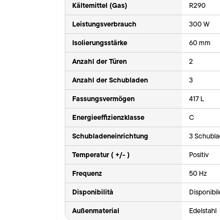
Kältemittel (Gas)
R290
Leistungsverbrauch
300 W
Isolierungsstärke
60 mm
Anzahl der Türen
2
Anzahl der Schubladen
3
Fassungsvermögen
417 L
Energieeffizienzklasse
C
Schubladeneinrichtung
3 Schubla
Temperatur ( +/- )
Positiv
Frequenz
50 Hz
Disponibilità
Disponibi
Außenmaterial
Edelstahl