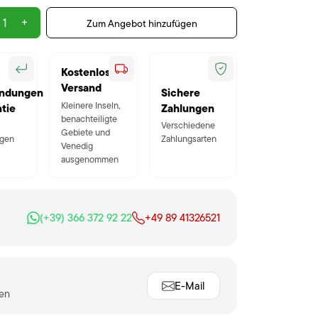
+
Zum Angebot hinzufügen
Kostenloser
Versand
ndungen
Sichere
Kleinere Inseln,
tie
Zahlungen
benachteiligte
Verschiedene
Gebiete und
gen
Zahlungsarten
Venedig
ausgenommen
(+39) 366 372 92 22
+49 89 41326521
E-Mail
ten