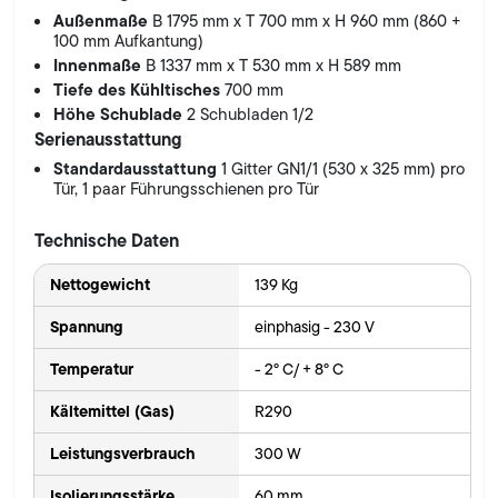
Außenmaße
B 1795 mm x T 700 mm x H 960 mm (860 +
100 mm Aufkantung)
Innenmaße
B 1337 mm x T 530 mm x H 589 mm
Tiefe des Kühltisches
700 mm
Höhe Schublade
2 Schubladen 1/2
Serienausstattung
Standardausstattung
1 Gitter GN1/1 (530 x 325 mm) pro
Tür, 1 paar Führungsschienen pro Tür
Technische Daten
Nettogewicht
139 Kg
Spannung
einphasig - 230 V
Temperatur
- 2° C/ + 8° C
Kältemittel (Gas)
R290
Leistungsverbrauch
300 W
Isolierungsstärke
60 mm