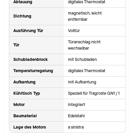
Abtauung
digitales Thermostat
magnetisch, leicht
Dichtung
entfernbar
Ausführung Tür
Volltür
Türanschlag nicht
Tür
wechselbar
Schubladenblock
mit Schubladen
Temperaturregelung
digitales Thermostat
Aufkantung
mit Aufkantung
Kühltisch Typ
Speziell für Tragroste GN1 / 1
Motor
integriert
Baumaterial
Edelstahl
Lage des Motors
a sinistra