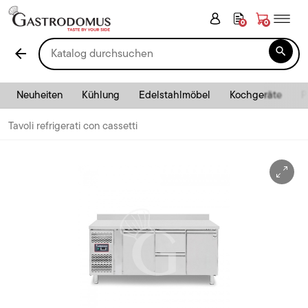
0
0

arrow_back
Neuheiten
Kühlung
Edelstahlmöbel
Kochgeräte
P
Tavoli refrigerati con cassetti