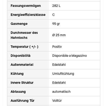
Fassungsvermögen
282 L
Energieeffizienzklasse
C
Gasmenge
95 gr
Durchmesser des
Ø 25 mm
Hahnlochs
Temperatur ( +/- )
Positiv
Disponibilità
Disponibile a Magazzino
Außenmaterial
Edelstahl
Kühlung
Umluftkühlung
Innere Struktur
Edelstahl
Abtauung
automatisch
Ausführung Tür
Volltür