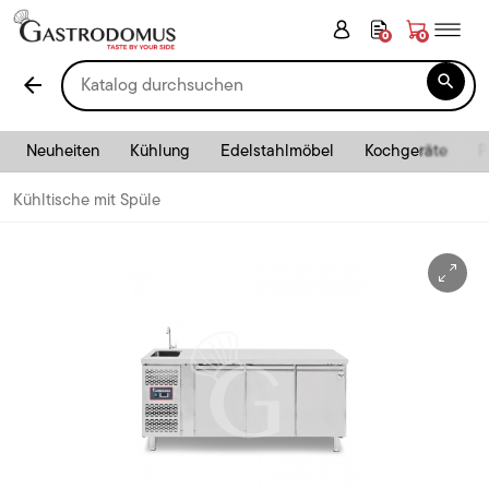
0
0

arrow_back
Neuheiten
Kühlung
Edelstahlmöbel
Kochgeräte
P
Kühltische mit Spüle