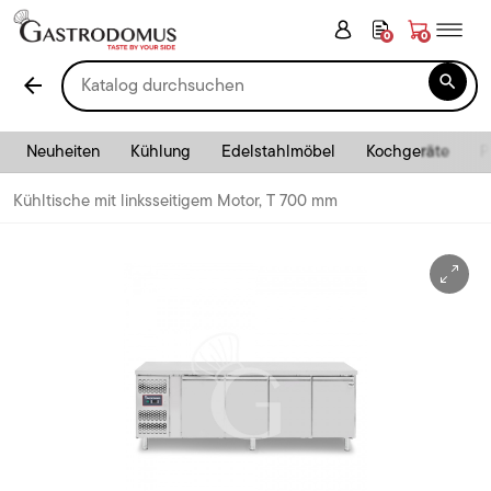
0
0

arrow_back
Neuheiten
Kühlung
Edelstahlmöbel
Kochgeräte
P
Kühltische mit linksseitigem Motor, T 700 mm