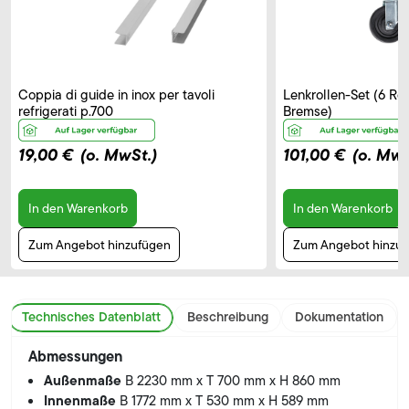
Coppia di guide in inox per tavoli
Lenkrollen-Set (6 Rol
refrigerati p.700
Bremse)
19,00 €
(o. MwSt.)
101,00 €
(o. MwS
In den Warenkorb
In den Warenkorb
Zum Angebot hinzufügen
Zum Angebot hinzu
Technisches Datenblatt
Beschreibung
Dokumentation
Abmessungen
Außenmaße
B 2230 mm x T 700 mm x H 860 mm
Innenmaße
B 1772 mm x T 530 mm x H 589 mm