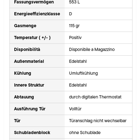
Fassungsvermögen
553 L
Energieeffizienzklasse
D
Gasmenge
115 gr
Temperatur ( +/- )
Positiv
Disponibilità
Disponibile a Magazzino
Außenmaterial
Edelstahl
Kühlung
Umluftkühlung
Innere Struktur
Edelstahl
Abtauung
durch digitalen Thermostat
Ausführung Tür
Volltür
Tür
Türanschlag nicht wechselbar
Schubladenblock
ohne Schublade