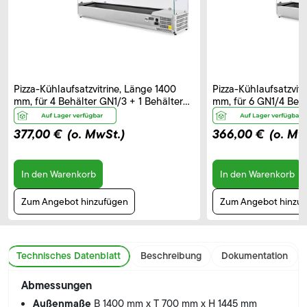
Pizza-Kühlaufsatzvitrine, Länge 1400
Pizza-Kühlaufsatzvit
mm, für 4 Behälter GN1/3 + 1 Behälter
mm, für 6 GN1/4 Behä
GN1/2
377,00 €
(o. MwSt.)
366,00 €
(o. Mw
In den Warenkorb
In den Warenkorb
Zum Angebot hinzufügen
Zum Angebot hinzu
Technisches Datenblatt
Beschreibung
Dokumentation
Abmessungen
Außenmaße
B 1400 mm x T 700 mm x H 1445 mm