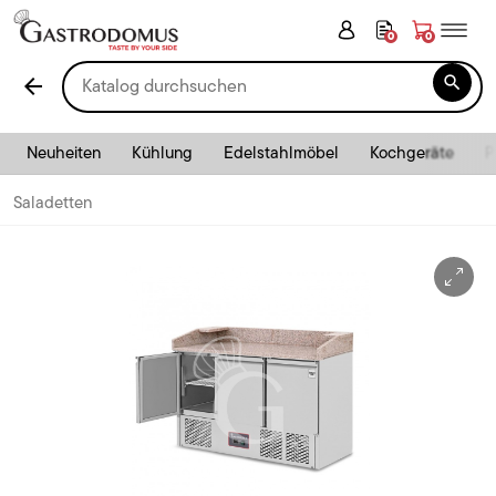
0
0

arrow_back
Neuheiten
Kühlung
Edelstahlmöbel
Kochgeräte
P
Saladetten