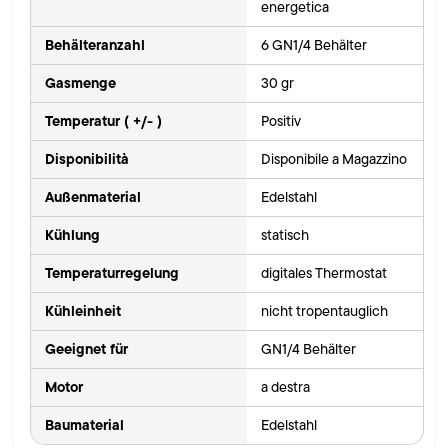
energetica
Behälteranzahl
6 GN1/4 Behälter
Gasmenge
30 gr
Temperatur ( +/- )
Positiv
Disponibilità
Disponibile a Magazzino
Außenmaterial
Edelstahl
Kühlung
statisch
Temperaturregelung
digitales Thermostat
Kühleinheit
nicht tropentauglich
Geeignet für
GN1/4 Behälter
Motor
a destra
Baumaterial
Edelstahl