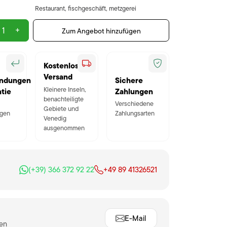
Restaurant, fischgeschäft, metzgerei
+
Zum Angebot hinzufügen
Kostenloser
Versand
ndungen
Sichere
Kleinere Inseln,
tie
Zahlungen
benachteiligte
Verschiedene
Gebiete und
gen
Zahlungsarten
Venedig
ausgenommen
(+39) 366 372 92 22
+49 89 41326521
E-Mail
ten