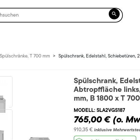

Spülschränke, T 700 mm
>
Spülschrank, Edelstahl, Schiebetüren, 
Spülschrank, Edels
Abtropffläche link
mm, B 1800 x T 70
MODELL:
SLA2VGS187
765,00 €
(o. Mw
910,35 €
inklusive Mehrwertste