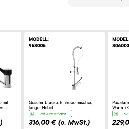
MODELL:
MODEL
958005
80600
e mit
Geschirrbrause, Einhebelmischer,
Pedalarm
en-
langer Hebel
Warm-/K
m
)
316,00 €
(o. MwSt.)
229,