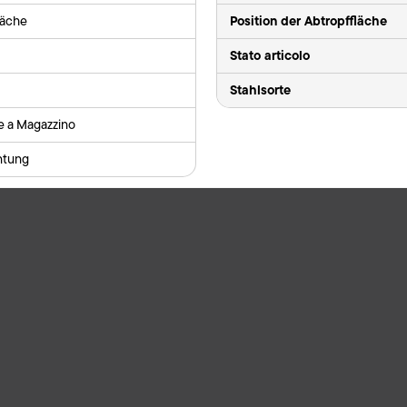
Position der Abtropffläche
läche
Stato articolo
Stahlsorte
le a Magazzino
ntung