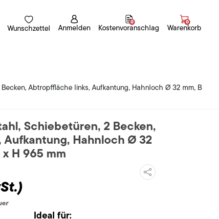
0
0
Anmelden
Kostenvoranschlag
Warenkorb
Wunschzettel
2 Becken, Abtropffläche links, Aufkantung, Hahnloch Ø 32 mm, B
tahl, Schiebetüren, 2 Becken,
s, Aufkantung, Hahnloch Ø 32
0 x H 965 mm
St.)
uer
Ideal für: