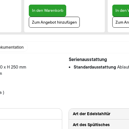
In den Warenkorb
In den
Zum Angebot hinzufügen
Zum An
kumentation
Serienausstattung
Standardausstattung
00 x H 250 mm
Ablauf
mm
a )
Art der Edelstahltür
Art des Spültisches