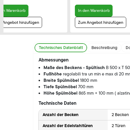
den Warenkorb
In den Warenkorb
 Angebot hinzufügen
Zum Angebot hinzufügen
Technisches Datenblatt
Beschreibung
Do
Abmessungen
Maße des Beckens - Spültisch
B 500 x T 5
Fußhöhe
regolabili tra un min e max di 20 
Breite Spülmöbel
1800 mm
Tiefe Spülmöbel
700 mm
Höhe Spülmöbel
865 mm + 100 mm ( alzatin
Technische Daten
Anzahl der Becken
2 Becken
Anzahl der Edelstahltüren
2 Türen