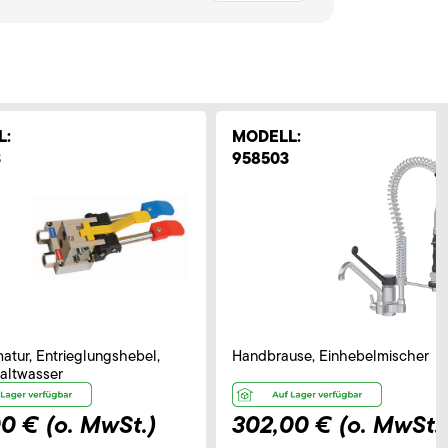
L:
MODELL:
3
958503
atur, Entrieglungshebel,
Handbrause, Einhebelmischer
altwasser
00 €
(o. MwSt.)
302,00 €
(o. MwSt.