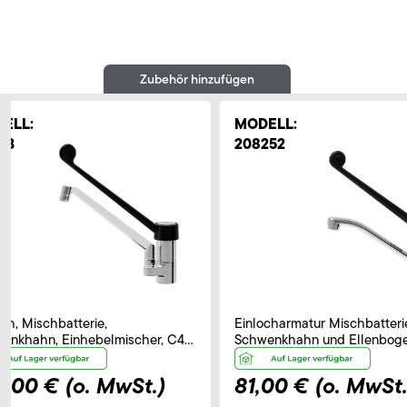
Zubehör hinzufügen
ELL:
MODELL:
33
208252
och, Mischbatterie,
Einlocharmatur Mischbatteri
enkhahn, Einhebelmischer, C40,
Schwenkhahn und Ellenbog
tstoffhebel – B 250 mm
Bedienhebel, Auslauf 230 m
0,00 €
(o. MwSt.)
81,00 €
(o. MwSt.