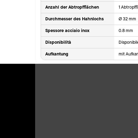
Anzahl der Abtropfflächen
1 Abtropff
Durchmesser des Hahnlochs
Ø 32 mm
Spessore acciaio inox
0.8 mm
Disponibilità
Disponibi
Aufkantung
mit Aufka