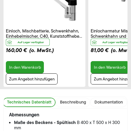
Einloch, Mischbatterie, Schwenkhahn,
Einlocharmatur Misch
Einhebelmischer, C40, Kunststoffhebel
Schwenkhahn und El
– B 250 mm
Bedienhebel, Auslau
160,00 €
(o. MwSt.)
81,00 €
(o. MwSt
In den Warenkorb
In den Warenkorb
Zum Angebot hinzufügen
Zum Angebot hinzu
Technisches Datenblatt
Beschreibung
Dokumentation
Abmessungen
Maße des Beckens - Spültisch
B 400 x T 500 x H 300
mm