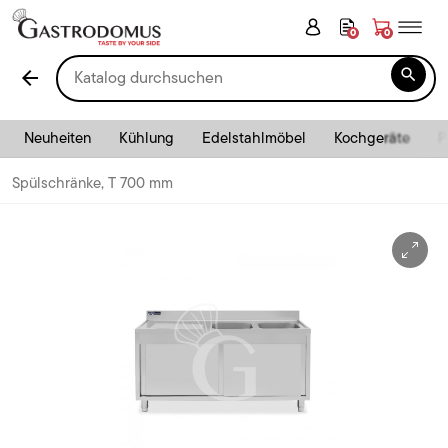
0
0

arrow_back
Neuheiten
Kühlung
Edelstahlmöbel
Kochgeräte
P
Spülschränke, T 700 mm