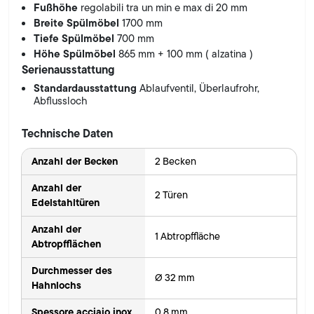
Fußhöhe
regolabili tra un min e max di 20 mm
Breite Spülmöbel
1700 mm
Tiefe Spülmöbel
700 mm
Höhe Spülmöbel
865 mm + 100 mm ( alzatina )
Serienausstattung
Standardausstattung
Ablaufventil, Überlaufrohr,
Abflussloch
Technische Daten
Anzahl der Becken
2 Becken
Anzahl der
2 Türen
Edelstahltüren
Anzahl der
1 Abtropffläche
Abtropfflächen
Durchmesser des
Ø 32 mm
Hahnlochs
Spessore acciaio inox
0.8 mm