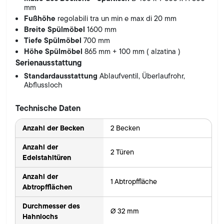
mm
Fußhöhe
regolabili tra un min e max di 20 mm
Breite Spülmöbel
1600 mm
Tiefe Spülmöbel
700 mm
Höhe Spülmöbel
865 mm + 100 mm ( alzatina )
Serienausstattung
Standardausstattung
Ablaufventil, Überlaufrohr,
Abflussloch
Technische Daten
Anzahl der Becken
2 Becken
Anzahl der
2 Türen
Edelstahltüren
Anzahl der
1 Abtropffläche
Abtropfflächen
Durchmesser des
Ø 32 mm
Hahnlochs