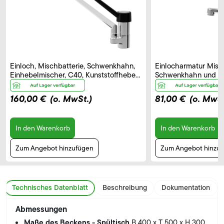
Einloch, Mischbatterie, Schwenkhahn,
Einlocharmatur Misch
Einhebelmischer, C40, Kunststoffhebel
Schwenkhahn und El
– B 250 mm
Bedienhebel, Auslau
160,00 €
(o. MwSt.)
81,00 €
(o. MwSt
In den Warenkorb
In den Warenkorb
Zum Angebot hinzufügen
Zum Angebot hinzu
Technisches Datenblatt
Beschreibung
Dokumentation
Abmessungen
Maße des Beckens - Spültisch
B 400 x T 500 x H 300