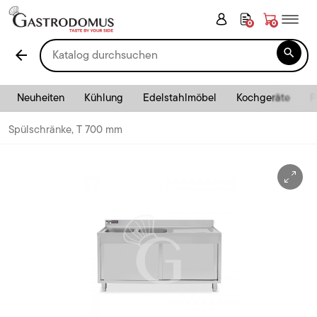
0
0

arrow_back
Neuheiten
Kühlung
Edelstahlmöbel
Kochgeräte
P
Spülschränke, T 700 mm