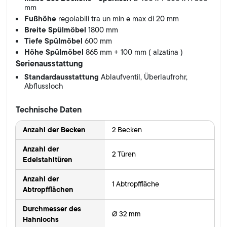
mm
Fußhöhe
regolabili tra un min e max di 20 mm
Breite Spülmöbel
1800 mm
Tiefe Spülmöbel
600 mm
Höhe Spülmöbel
865 mm + 100 mm ( alzatina )
Serienausstattung
Standardausstattung
Ablaufventil, Überlaufrohr,
Abflussloch
Technische Daten
Anzahl der Becken
2 Becken
Anzahl der
2 Türen
Edelstahltüren
Anzahl der
1 Abtropffläche
Abtropfflächen
Durchmesser des
Ø 32 mm
Hahnlochs