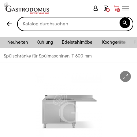
0
0

arrow_back
Neuheiten
Kühlung
Edelstahlmöbel
Kochgeräte
P
Spülschränke für Spülmaschinen, T 600 mm