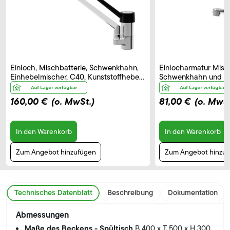
Einloch, Mischbatterie, Schwenkhahn,
Einlocharmatur Misch
Einhebelmischer, C40, Kunststoffhebel
Schwenkhahn und El
– B 250 mm
Bedienhebel, Auslau
160,00 €
(o. MwSt.)
81,00 €
(o. MwSt
In den Warenkorb
In den Warenkorb
Zum Angebot hinzufügen
Zum Angebot hinzu
Technisches Datenblatt
Beschreibung
Dokumentation
Abmessungen
Maße des Beckens - Spültisch
B 400 x T 500 x H 300