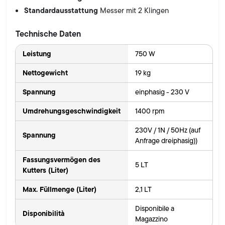
Standardausstattung
Messer mit 2 Klingen
Technische Daten
Leistung
750 W
Nettogewicht
19 kg
Spannung
einphasig - 230 V
Umdrehungsgeschwindigkeit
1400 rpm
230V / 1N / 50Hz (auf
Spannung
Anfrage dreiphasig))
Fassungsvermögen des
5 LT
Kutters (Liter)
Max. Füllmenge (Liter)
2,1 LT
Disponibile a
Disponibilità
Magazzino