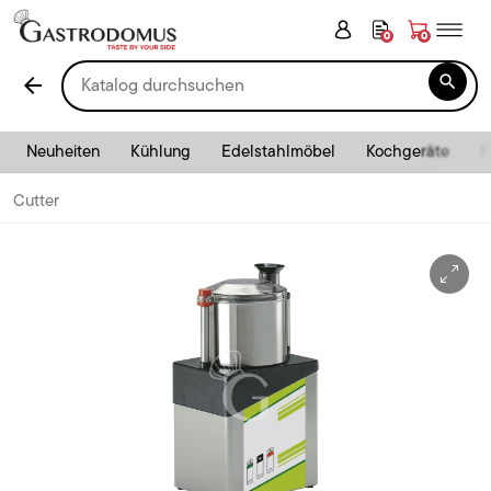
0
0

arrow_back
Neuheiten
Kühlung
Edelstahlmöbel
Kochgeräte
P
Cutter