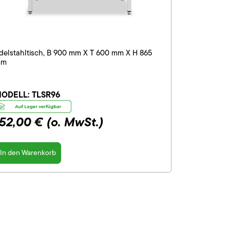
delstahltisch, B 900 mm X T 600 mm X H 865
mm
ODELL:
TLSR96
152,00 €
(o. MwSt.)
In den Warenkorb