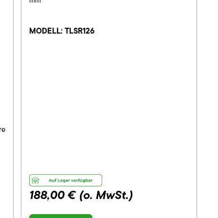
MODELL:
TLSR126
re
188,00 €
(o. MwSt.)