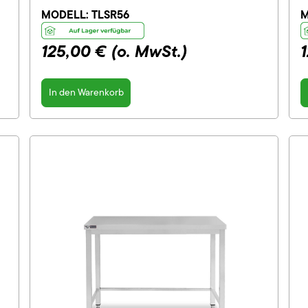
MODELL:
TLSR56
M
125,00 €
(o. MwSt.)
In den Warenkorb