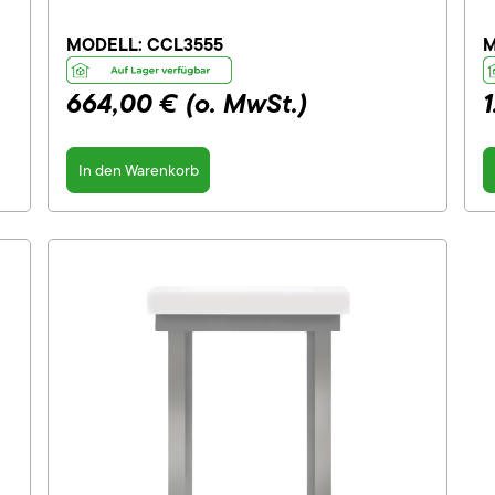
MODELL:
CCL3555
M
664,00 €
(o. MwSt.)
In den Warenkorb