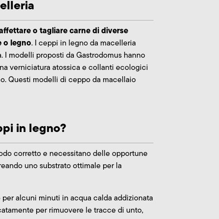
elleria
affettare o tagliare carne di diverse
e o legno
. I ceppi in legno da macelleria
ia. I modelli proposti da Gastrodomus hanno
na verniciatura atossica e collanti ecologici
no. Questi modelli di ceppo da macellaio
ppi in legno?
 modo corretto e necessitano delle opportune
reando uno substrato ottimale per la
 per alcuni minuti in acqua calda addizionata
icatamente per rimuovere le tracce di unto,