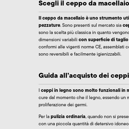
Scegli il ceppo da macellaio 
Il ceppo da macellaio è uno strumento uti
pezzature
ce
. Sono presenti sul mercato sia
sono la scelta più classica in quanto vengono
con superficie di tagl
dimensioni variabili
conformi alle vigenti norme CE, assemblati c
sono reversibili e facilmente igienizzabili.
Guida all’acquisto dei ceppi
ceppi in legno sono molto funzionali in 
I
cure dal momento che il legno, essendo un mat
proliferazione dei germi.
pulizia ordinaria
Per la
, quando non si prese
con una piccola quantità di detersivo idoneo.