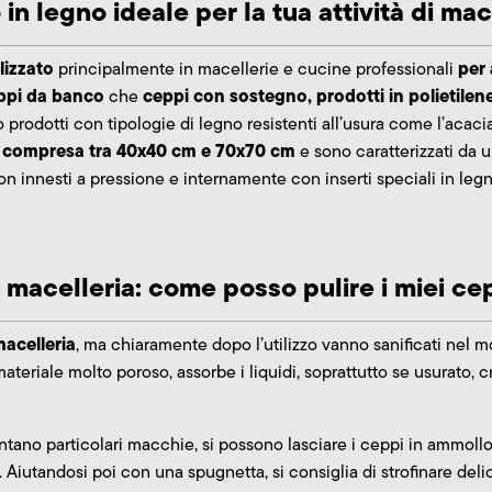
in legno ideale per la tua attività di mac
lizzato
per 
principalmente in macellerie e cucine professionali
ppi da banco
ceppi con sostegno, prodotti in polietilen
che
 prodotti con tipologie di legno resistenti all’usura come l’acac
io compresa tra 40x40 cm e 70x70 cm
e sono caratterizzati da u
on innesti a pressione e internamente con inserti speciali in leg
 macelleria: come posso pulire i miei ce
macelleria
, ma chiaramente dopo l’utilizzo vanno sanificati nel
eriale molto poroso, assorbe i liquidi, soprattutto se usurato, c
ntano particolari macchie, si possono lasciare i ceppi in ammollo
 Aiutandosi poi con una spugnetta, si consiglia di strofinare del