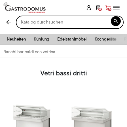
0
0

arrow_back
Neuheiten
Kühlung
Edelstahlmöbel
Kochgeräte
P
Banchi bar caldi con vetrina
Vetri bassi dritti