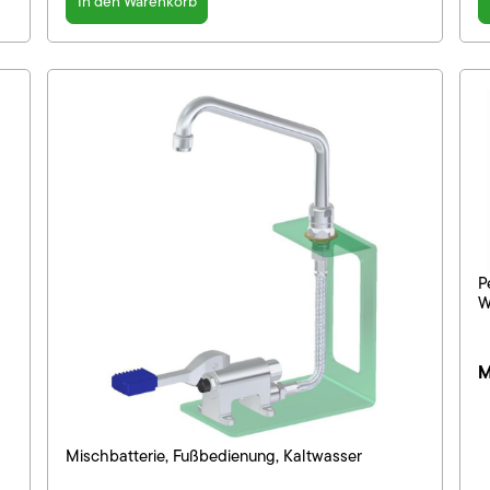
In den Warenkorb
P
W
M
Mischbatterie, Fußbedienung, Kaltwasser