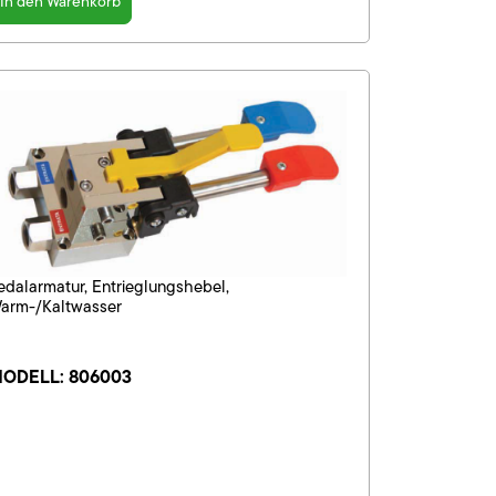
In den Warenkorb
edalarmatur, Entrieglungshebel,
arm-/Kaltwasser
ODELL:
806003