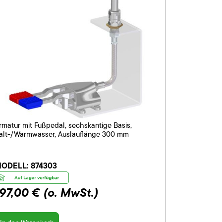
rmatur mit Fußpedal, sechskantige Basis,
alt-/Warmwasser, Auslauflänge 300 mm
ODELL:
874303
197,00 €
(o. MwSt.)