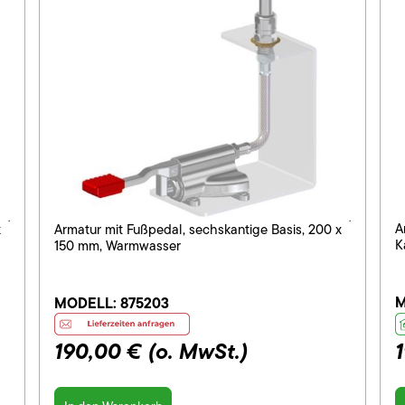
A
x
Armatur mit Fußpedal, sechskantige Basis, 200 x
K
150 mm, Warmwasser
M
MODELL:
875203
190,00 €
(o. MwSt.)