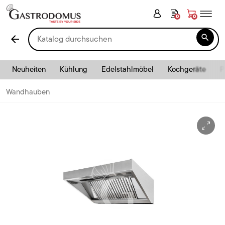
0
0

arrow_back
Neuheiten
Kühlung
Edelstahlmöbel
Kochgeräte
P
Wandhauben