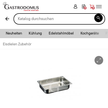
0
0

arrow_back
Neuheiten
Kühlung
Edelstahlmöbel
Kochgeräte
P
Eisdielen Zubehör