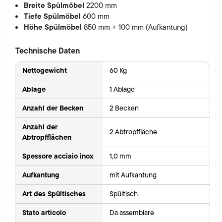
Breite Spülmöbel
2200 mm
Tiefe Spülmöbel
600 mm
Höhe Spülmöbel
850 mm + 100 mm (Aufkantung)
Technische Daten
Nettogewicht
60 Kg
Ablage
1 Ablage
Anzahl der Becken
2 Becken
Anzahl der
2 Abtropffläche
Abtropfflächen
Spessore acciaio inox
1,0 mm
Aufkantung
mit Aufkantung
Art des Spültisches
Spültisch
Stato articolo
Da assemblare