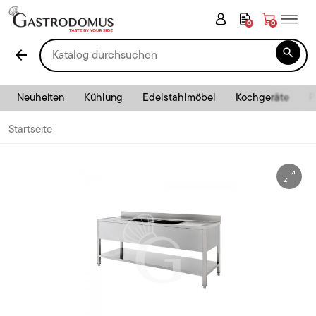
0
0

arrow_back
Neuheiten
Kühlung
Edelstahlmöbel
Kochgeräte
P
Startseite