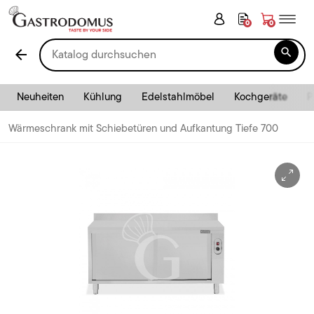
0
0

arrow_back
Neuheiten
Kühlung
Edelstahlmöbel
Kochgeräte
P
Wärmeschrank mit Schiebetüren und Aufkantung Tiefe 700