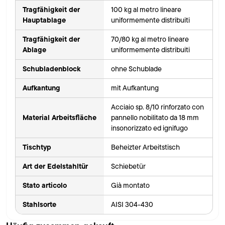
Tragfähigkeit der
100 kg al metro lineare
Hauptablage
uniformemente distribuiti
Tragfähigkeit der
70/80 kg al metro lineare
Ablage
uniformemente distribuiti
Schubladenblock
ohne Schublade
Aufkantung
mit Aufkantung
Acciaio sp. 8/10 rinforzato con
Material Arbeitsfläche
pannello nobilitato da 18 mm
insonorizzato ed ignifugo
Tischtyp
Beheizter Arbeitstisch
Art der Edelstahltür
Schiebetür
Stato articolo
Già montato
Stahlsorte
AISI 304-430