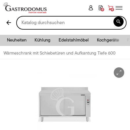
0
0

arrow_back
Neuheiten
Kühlung
Edelstahlmöbel
Kochgeräte
P
Wärmeschrank mit Schiebetüren und Aufkantung Tiefe 600