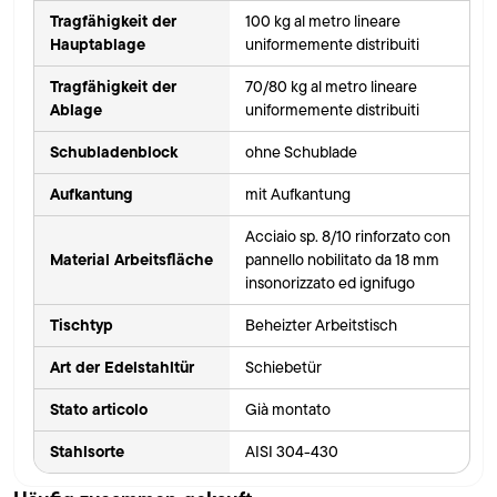
Tragfähigkeit der
100 kg al metro lineare
Hauptablage
uniformemente distribuiti
Tragfähigkeit der
70/80 kg al metro lineare
Ablage
uniformemente distribuiti
Schubladenblock
ohne Schublade
Aufkantung
mit Aufkantung
Acciaio sp. 8/10 rinforzato con
Material Arbeitsfläche
pannello nobilitato da 18 mm
insonorizzato ed ignifugo
Tischtyp
Beheizter Arbeitstisch
Art der Edelstahltür
Schiebetür
Stato articolo
Già montato
Stahlsorte
AISI 304-430