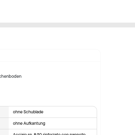
schenboden
ohne Schublade
ohne Aufkantung
Acciaio sp. 8/10 rinforzato con pannello