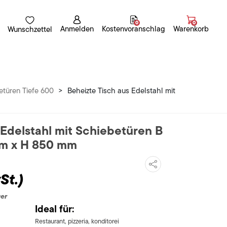
0
0
Anmelden
Kostenvoranschlag
Warenkorb
Wunschzettel
türen Tiefe 600
>
Beheizte Tisch aus Edelstahl mit
 Edelstahl mit Schiebetüren B
mm x H 850 mm
St.)
uer
Ideal für:
Restaurant, pizzeria, konditorei