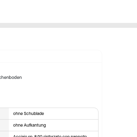
schenboden
ohne Schublade
ohne Aufkantung
Acciaio sp. 8/10 rinforzato con pannello