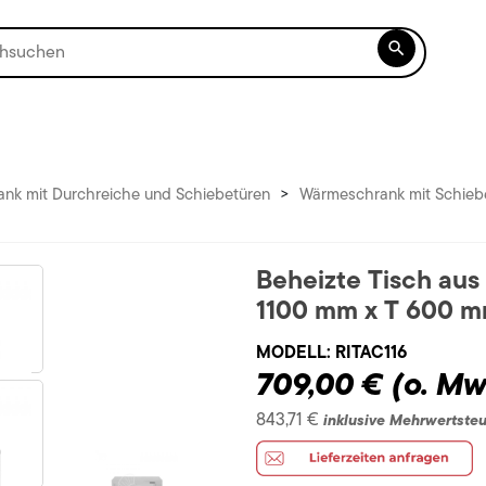

nk mit Durchreiche und Schiebetüren
>
Wärmeschrank mit Schiebe
Beheizte Tisch aus
1100 mm x T 600 
MODELL:
RITAC116
709,00 €
(o. Mw
843,71 €
inklusive Mehrwertste