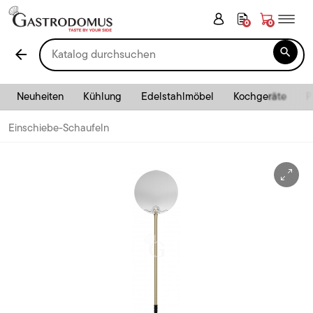
0
0

arrow_back
Neuheiten
Kühlung
Edelstahlmöbel
Kochgeräte
P
Einschiebe-Schaufeln