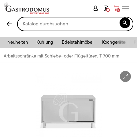
0
0

arrow_back
Neuheiten
Kühlung
Edelstahlmöbel
Kochgeräte
P
Arbeitsschränke mit Schiebe- oder Flügeltüren, T 700 mm