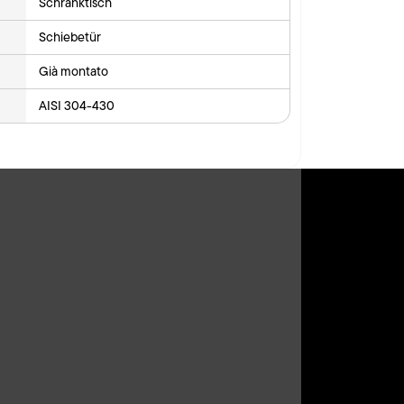
Schranktisch
Schiebetür
Già montato
AISI 304-430