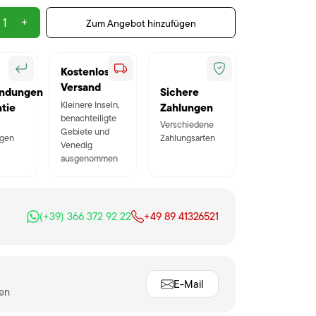
+
Zum Angebot hinzufügen
Kostenloser
Versand
ndungen
Sichere
Kleinere Inseln,
tie
Zahlungen
benachteiligte
Verschiedene
Gebiete und
gen
Zahlungsarten
Venedig
ausgenommen
(+39) 366 372 92 22
+49 89 41326521
E-Mail
ten