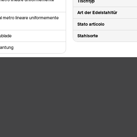
Tischtyp
Art der Edelstahltür
al metro lineare uniformemente
Stato articolo
Stahlsorte
ublade
kantung