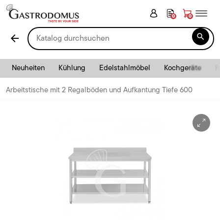
0
0

arrow_back
Neuheiten
Kühlung
Edelstahlmöbel
Kochgeräte
P
Arbeitstische mit 2 Regalböden und Aufkantung Tiefe 600