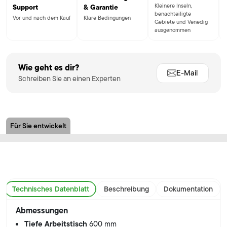
Kleinere Inseln,
Support
& Garantie
benachteiligte
Vor und nach dem Kauf
Klare Bedingungen
Gebiete und Venedig
ausgenommen
Wie geht es dir?
E-Mail
Schreiben Sie an einen Experten
Für Sie entwickelt
Technisches Datenblatt
Beschreibung
Dokumentation
Abmessungen
Tiefe Arbeitstisch
600 mm