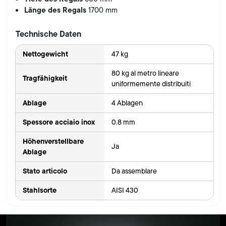
Länge des Regals
1700 mm
Technische Daten
Nettogewicht
47 kg
80 kg al metro lineare
Tragfähigkeit
uniformemente distribuiti
Ablage
4 Ablagen
Spessore acciaio inox
0.8 mm
Höhenverstellbare
Ja
Ablage
Stato articolo
Da assemblare
Stahlsorte
AISI 430