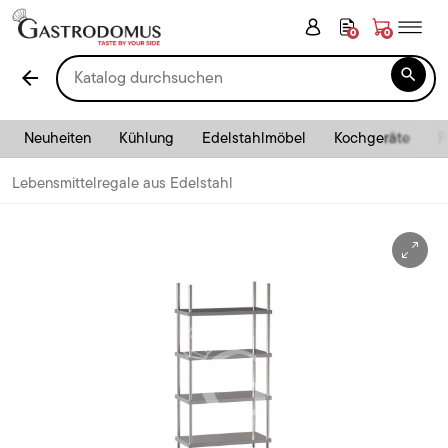
0
0

arrow_back
Neuheiten
Kühlung
Edelstahlmöbel
Kochgeräte
P
Lebensmittelregale aus Edelstahl