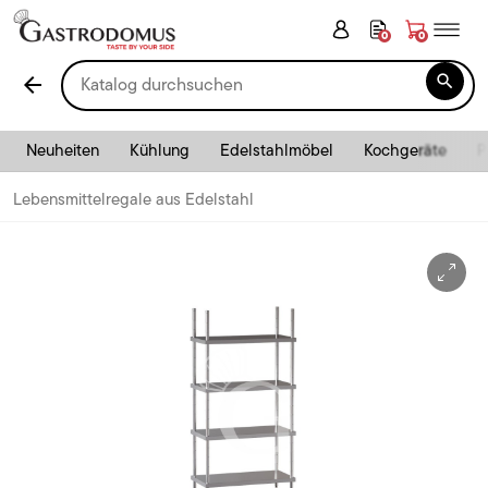
0
0

arrow_back
Neuheiten
Kühlung
Edelstahlmöbel
Kochgeräte
P
Lebensmittelregale aus Edelstahl