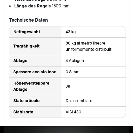
Länge des Regals
1500 mm
Technische Daten
Nettogewicht
43 kg
80 kg al metro lineare
Tragfähigkeit
uniformemente distribuiti
Ablage
4 Ablagen
Spessore acciaio inox
0.8 mm
Höhenverstellbare
Ja
Ablage
Stato articolo
Da assemblare
Stahlsorte
AISI 430