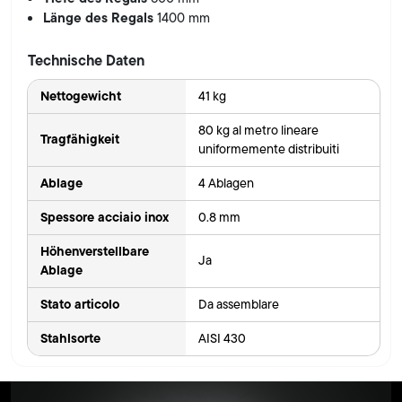
Länge des Regals
1400 mm
Technische Daten
Nettogewicht
41 kg
80 kg al metro lineare
Tragfähigkeit
uniformemente distribuiti
Ablage
4 Ablagen
Spessore acciaio inox
0.8 mm
Höhenverstellbare
Ja
Ablage
Stato articolo
Da assemblare
Stahlsorte
AISI 430