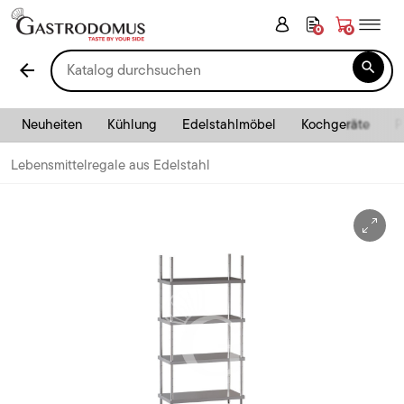
0
0

arrow_back
Neuheiten
Kühlung
Edelstahlmöbel
Kochgeräte
P
Lebensmittelregale aus Edelstahl