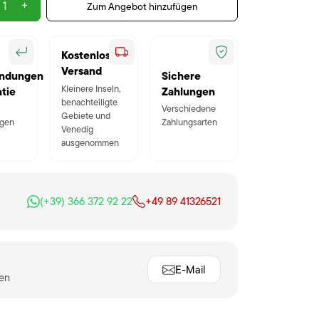
+
Zum Angebot hinzufügen
Kostenloser
Versand
ndungen
Sichere
Kleinere Inseln,
tie
Zahlungen
benachteiligte
Verschiedene
Gebiete und
gen
Zahlungsarten
Venedig
ausgenommen
(+39) 366 372 92 22
+49 89 41326521
E-Mail
ten