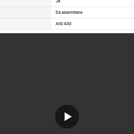
Ja
Da assemblare
AISI 430