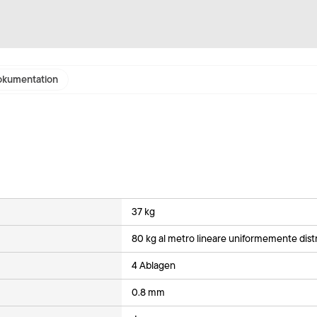
kumentation
37 kg
80 kg al metro lineare uniformemente distr
4 Ablagen
0.8 mm