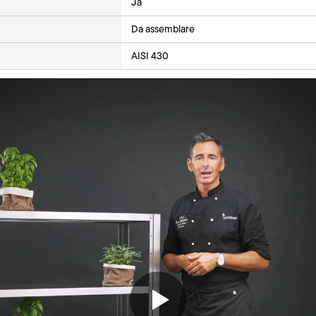
Ja
Da assemblare
AISI 430