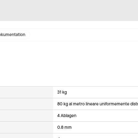
kumentation
31 kg
80 kg al metro lineare uniformemente distr
4 Ablagen
0.8 mm