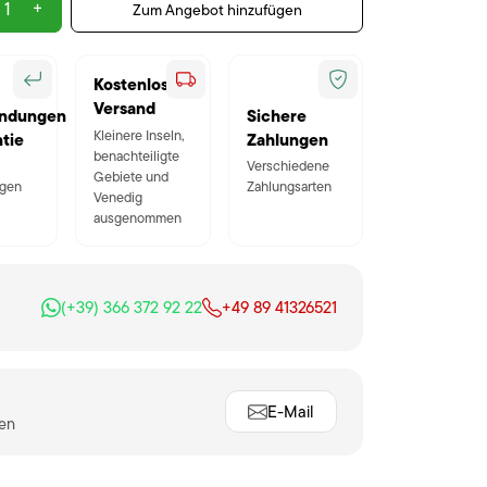
+
Zum Angebot hinzufügen
Kostenloser
Versand
ndungen
Sichere
Kleinere Inseln,
tie
Zahlungen
benachteiligte
Verschiedene
Gebiete und
gen
Zahlungsarten
Venedig
ausgenommen
(+39) 366 372 92 22
+49 89 41326521
E-Mail
ten