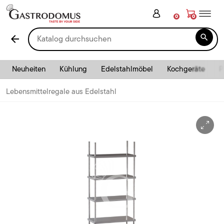
0
0

arrow_back
Neuheiten
Kühlung
Edelstahlmöbel
Kochgeräte
P
Lebensmittelregale aus Edelstahl