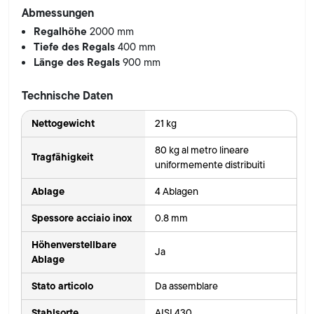
Abmessungen
Regalhöhe
2000 mm
Tiefe des Regals
400 mm
Länge des Regals
900 mm
Technische Daten
Nettogewicht
21 kg
80 kg al metro lineare
Tragfähigkeit
uniformemente distribuiti
Ablage
4 Ablagen
Spessore acciaio inox
0.8 mm
Höhenverstellbare
Ja
Ablage
Stato articolo
Da assemblare
Stahlsorte
AISI 430