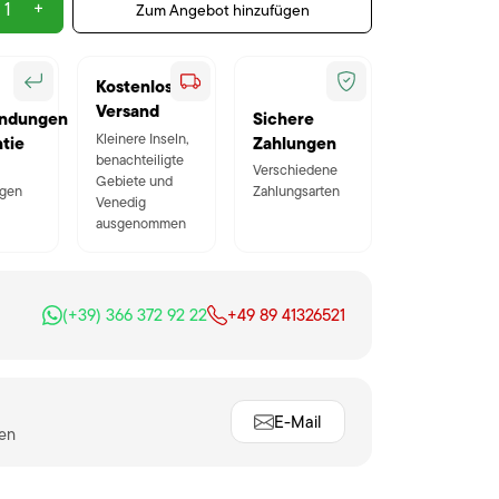
+
Zum Angebot hinzufügen
Kostenloser
Versand
ndungen
Sichere
Kleinere Inseln,
tie
Zahlungen
benachteiligte
Verschiedene
Gebiete und
gen
Zahlungsarten
Venedig
ausgenommen
(+39) 366 372 92 22
+49 89 41326521
E-Mail
ten