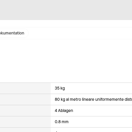
kumentation
35 kg
80 kg al metro lineare uniformemente distr
4 Ablagen
0.8 mm