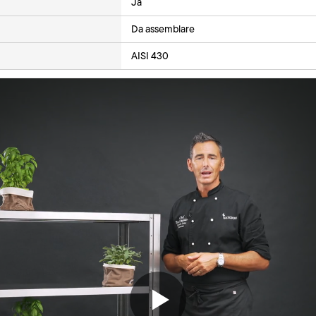
Ja
Da assemblare
AISI 430