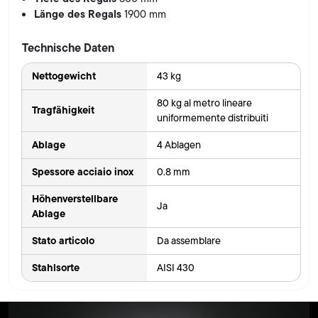
Länge des Regals
1900 mm
Technische Daten
Nettogewicht
43 kg
80 kg al metro lineare
Tragfähigkeit
uniformemente distribuiti
Ablage
4 Ablagen
Spessore acciaio inox
0.8 mm
Höhenverstellbare
Ja
Ablage
Stato articolo
Da assemblare
Stahlsorte
AISI 430