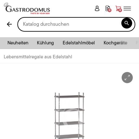
0
0

arrow_back
Neuheiten
Kühlung
Edelstahlmöbel
Kochgeräte
P
Lebensmittelregale aus Edelstahl