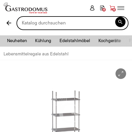
0
0

arrow_back
Neuheiten
Kühlung
Edelstahlmöbel
Kochgeräte
P
Lebensmittelregale aus Edelstahl