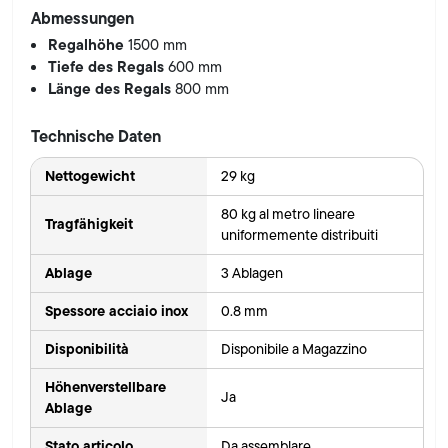
Abmessungen
Regalhöhe
1500 mm
Tiefe des Regals
600 mm
Länge des Regals
800 mm
Technische Daten
Nettogewicht
29 kg
80 kg al metro lineare
Tragfähigkeit
uniformemente distribuiti
Ablage
3 Ablagen
Spessore acciaio inox
0.8 mm
Disponibilità
Disponibile a Magazzino
Höhenverstellbare
Ja
Ablage
Stato articolo
Da assemblare