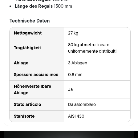
Länge des Regals
1500 mm
Technische Daten
Nettogewicht
27 kg
80 kg al metro lineare
Tragfähigkeit
uniformemente distribuiti
Ablage
3 Ablagen
Spessore acciaio inox
0.8 mm
Höhenverstellbare
Ja
Ablage
Stato articolo
Da assemblare
Stahlsorte
AISI 430