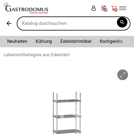
0
0

arrow_back
Neuheiten
Kühlung
Edelstahlmöbel
Kochgeräte
P
Lebensmittelregale aus Edelstahl