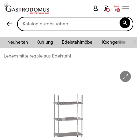
0
0

arrow_back
Neuheiten
Kühlung
Edelstahlmöbel
Kochgeräte
P
Lebensmittelregale aus Edelstahl