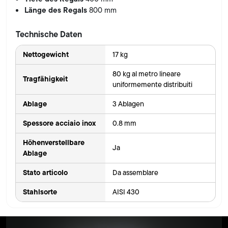
Länge des Regals
800 mm
Technische Daten
Nettogewicht
17 kg
80 kg al metro lineare
Tragfähigkeit
uniformemente distribuiti
Ablage
3 Ablagen
Spessore acciaio inox
0.8 mm
Höhenverstellbare
Ja
Ablage
Stato articolo
Da assemblare
Stahlsorte
AISI 430