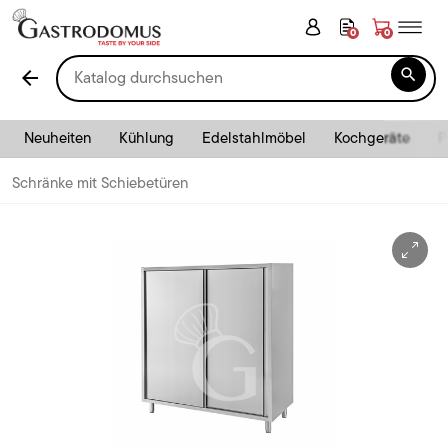
0
0

arrow_back
Neuheiten
Kühlung
Edelstahlmöbel
Kochgeräte
P
Schränke mit Schiebetüren