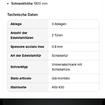
Schrankhöhe
1800 mm
Technische Daten
Ablage
3 Ablagen
Anzahl der
2 Türen
Edelstahltüren
Spessore acciaio inox
0.8 mm
Art der Edelstahltür
Schiebetür
Universalschrank mit
Schranktyp
Schiebetüre
Stato articolo
Già montato
Stahlsorte
AISI 430