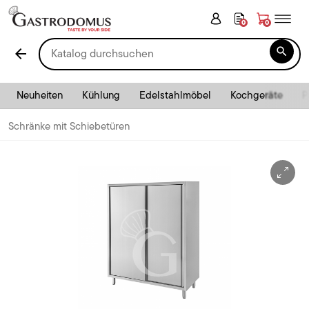
0
0

arrow_back
Neuheiten
Kühlung
Edelstahlmöbel
Kochgeräte
P
Schränke mit Schiebetüren