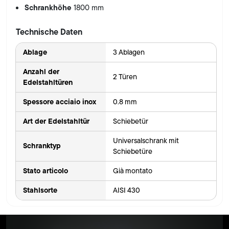
Schrankhöhe
1800 mm
Technische Daten
Ablage
3 Ablagen
Anzahl der
2 Türen
Edelstahltüren
Spessore acciaio inox
0.8 mm
Art der Edelstahltür
Schiebetür
Universalschrank mit
Schranktyp
Schiebetüre
Stato articolo
Già montato
Stahlsorte
AISI 430