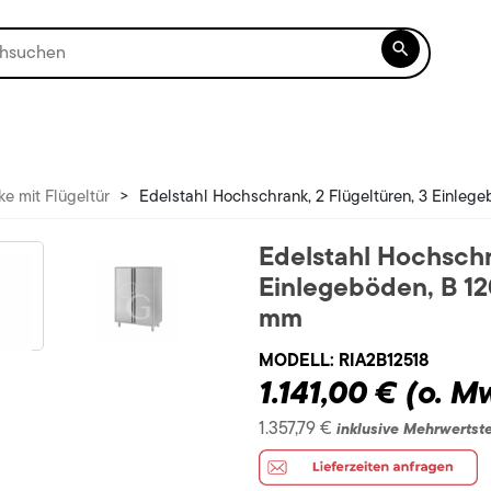

e mit Flügeltür
>
Edelstahl Hochschrank, 2 Flügeltüren, 3 Einle
Edelstahl Hochschr
Einlegeböden, B 1
mm
MODELL:
RIA2B12518
1.141,00 €
(o. M
1.357,79 €
inklusive Mehrwertst