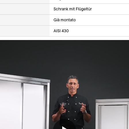
Schrank mit Flügeltür
Già montato
AISI 430