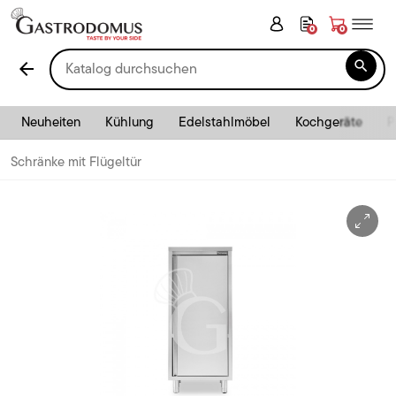
0
0

arrow_back
Neuheiten
Kühlung
Edelstahlmöbel
Kochgeräte
P
Schränke mit Flügeltür