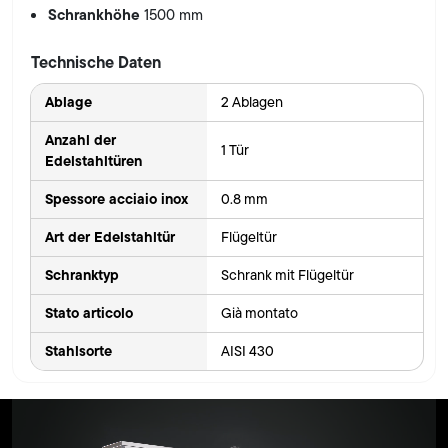
Schrankhöhe
1500 mm
Technische Daten
Ablage
2 Ablagen
Anzahl der
1 Tür
Edelstahltüren
Spessore acciaio inox
0.8 mm
Art der Edelstahltür
Flügeltür
Schranktyp
Schrank mit Flügeltür
Stato articolo
Già montato
Stahlsorte
AISI 430