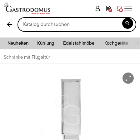
0
0

arrow_back
Neuheiten
Kühlung
Edelstahlmöbel
Kochgeräte
P
Schränke mit Flügeltür