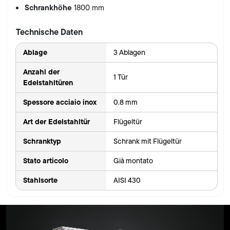
Schrankhöhe
1800 mm
Technische Daten
Ablage
3 Ablagen
Anzahl der
1 Tür
Edelstahltüren
Spessore acciaio inox
0.8 mm
Art der Edelstahltür
Flügeltür
Schranktyp
Schrank mit Flügeltür
Stato articolo
Già montato
Stahlsorte
AISI 430