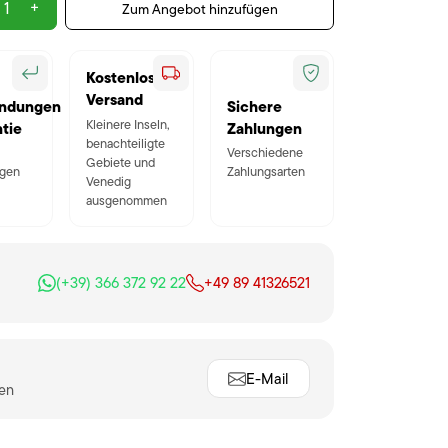
+
Zum Angebot hinzufügen
Kostenloser
Versand
ndungen
Sichere
Kleinere Inseln,
tie
Zahlungen
benachteiligte
Verschiedene
Gebiete und
gen
Zahlungsarten
Venedig
ausgenommen
(+39) 366 372 92 22
+49 89 41326521
E-Mail
ten