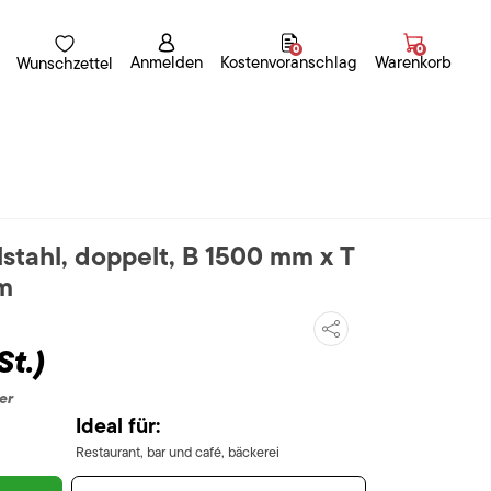
0
0
Anmelden
Kostenvoranschlag
Warenkorb
Wunschzettel
tahl, doppelt, B 1500 mm x T
m
St.)
er
Ideal für:
Restaurant, bar und café, bäckerei